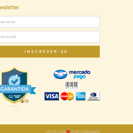
wsletter
INSCREVER-SE
FEITO COM
POR CONDOMER​