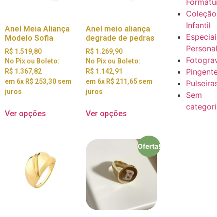
Formatu
Coleção
Infantil
Anel Meia Aliança
Anel meio aliança
Especiai
Modelo Sofia
degrade de pedras
Persona
R$
1.519,80
R$
1.269,90
Fotogra
No Pix ou Boleto:
No Pix ou Boleto:
Pingent
R$
1.367,82
R$
1.142,91
em 6x
R$
253,30
sem
em 6x
R$
211,65
sem
Pulseira
juros
juros
Sem
categor
Ver opções
Ver opções
Oferta!