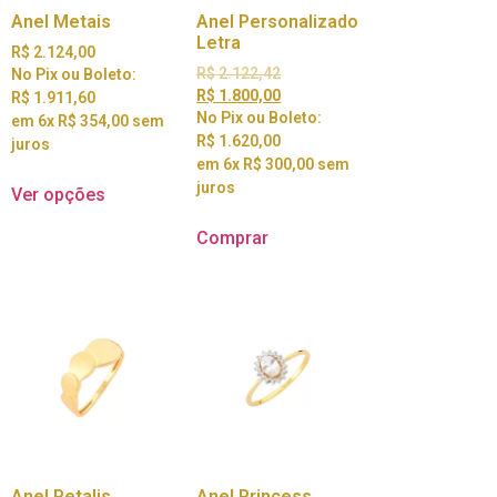
Anel Metais
Anel Personalizado
Letra
R$
2.124,00
R$
2.122,42
No Pix ou Boleto:
R$
1.800,00
R$
1.911,60
No Pix ou Boleto:
em 6x
R$
354,00
sem
R$
1.620,00
juros
em 6x
R$
300,00
sem
juros
Ver opções
Comprar
Anel Petalis
Anel Princess