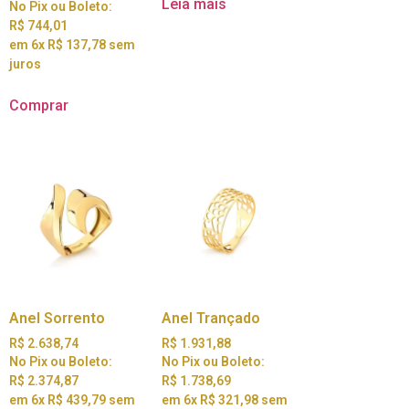
Leia mais
No Pix ou Boleto:
R$
744,01
em 6x
R$
137,78
sem
juros
Comprar
Anel Sorrento
Anel Trançado
R$
2.638,74
R$
1.931,88
No Pix ou Boleto:
No Pix ou Boleto:
R$
2.374,87
R$
1.738,69
em 6x
R$
439,79
sem
em 6x
R$
321,98
sem