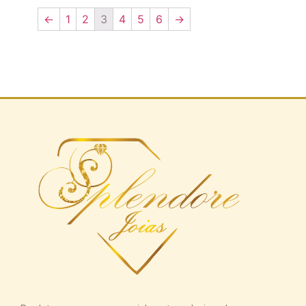
←
1
2
3
4
5
6
→