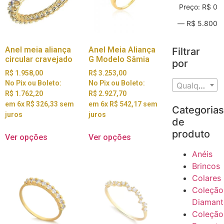
Preço:
R$ 0
—
R$ 5.800
Anel meia aliança
Anel Meia Aliança
Filtrar
circular cravejado
G Modelo Sâmia
por
R$
1.958,00
R$
3.253,00
No Pix ou Boleto:
No Pix ou Boleto:
Qualquer Teor
R$
1.762,20
R$
2.927,70
em 6x
R$
326,33
sem
em 6x
R$
542,17
sem
Categoria
juros
juros
de
produto
Ver opções
Ver opções
Anéis
Brincos
Colares
Coleção
Diamant
Coleção