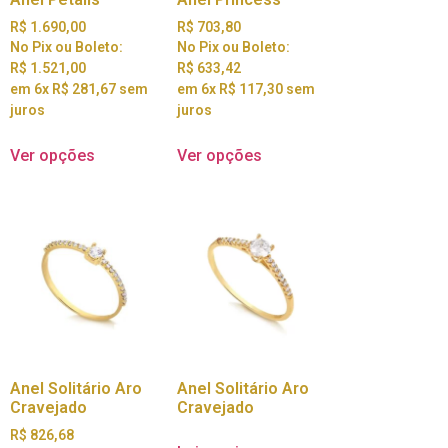
R$
1.690,00
R$
703,80
No Pix ou Boleto:
No Pix ou Boleto:
R$
1.521,00
R$
633,42
em 6x
R$
281,67
sem
em 6x
R$
117,30
sem
juros
juros
Ver opções
Ver opções
Anel Solitário Aro
Anel Solitário Aro
Cravejado
Cravejado
R$
826,68