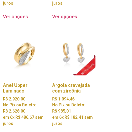
juros
juros
Ver opções
Ver opções
Anel Upper
Argola cravejada
Laminado
com zircônia
R$
2.920,00
R$
1.094,46
No Pix ou Boleto:
No Pix ou Boleto:
R$
2.628,00
R$
985,01
em 6x
R$
486,67
sem
em 6x
R$
182,41
sem
juros
juros