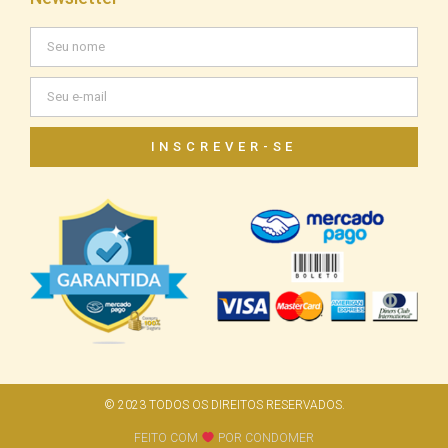
INSCREVER-SE
© 2023 TODOS OS DIREITOS RESERVADOS.
FEITO COM
POR CONDOMER​