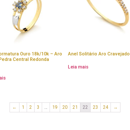
ormatura Ouro 18k/10k – Aro
Anel Solitário Aro Cravejado
Pedra Central Redonda
Leia mais
ais
←
1
2
3
…
19
20
21
22
23
24
→