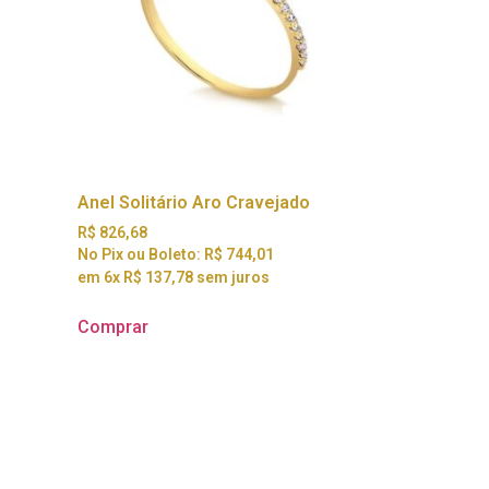
Anel Solitário Aro Cravejado
R$
826,68
No Pix ou Boleto:
R$
744,01
em 6x
R$
137,78
sem juros
Comprar